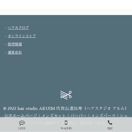
-
ヘアカタログ
-
オンラインストア
-
採用情報
-
運営会社
© 2022 hair studio ARUIM 代官山.恵比寿（ヘアスタジオ アルム）
公式ホームページ｜メンズカット｜バーバー｜メンズパーマ｜シェ
ービング(顔剃り)｜代官山｜恵比寿｜渋谷.
LINE
Web予約
電話