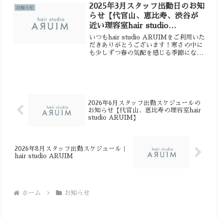
日〈建国記念日〉、23日〈天皇誕生
2025年3月スタッフ出勤日のお知
お知らせ
日〉...
らせ【代官山、恵比寿、渋谷が
近い理容室hair studio
ARUIM】
いつもhair studio ARUIMをご利用いた
だきありがとうございます！寒さの中に
も少しずつ春の気配を感じる季節になり
ましたね。3月は気温や湿度の変化が大
きく、髪やお肌にも影響が出やすい時期
です。乾燥で髪が広がったり、花粉や季
節の変わ...
2026年6月スタッフ出勤スケジュールの
お知らせ【代官山、恵比寿の理容室hair
studio ARUIM】
2026年8月スタッフ出勤スケジュール｜
hair studio ARUIM
ホーム
お知らせ