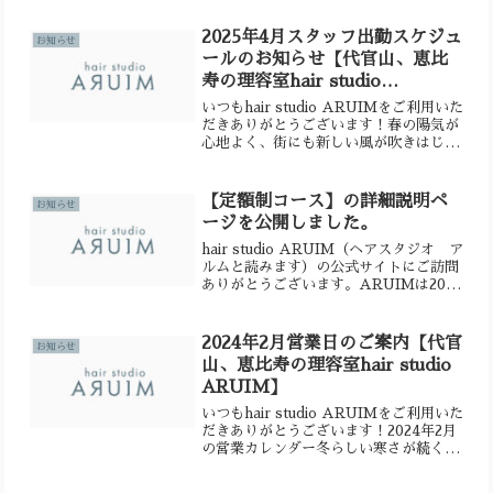
ンした理容室です。１０年後もヘアライ
フを楽しんでいただけるようにという
2025年4月スタッフ出勤スケジュ
お知らせ
メ...
ールのお知らせ【代官山、恵比
寿の理容室hair studio
ARUIM】
いつもhair studio ARUIMをご利用いた
だきありがとうございます！春の陽気が
心地よく、街にも新しい風が吹きはじめ
ましたね新生活がスタートする方も多い
この季節、身だしなみを整えて気持ちも
新たにスタートしませんか？4月のご予
【定額制コース】の詳細説明ペ
お知らせ
約スケジ...
ージを公開しました。
hair studio ARUIM（ヘアスタジオ ア
ルムと読みます）の公式サイトにご訪問
ありがとうございます。ARUIMは2022
年12月3日に代官山、恵比寿エリアにオ
ープンしたの理容室です。この公式サイ
トではオープンまでの道のりや、髪に
2024年2月営業日のご案内【代官
お知らせ
関...
山、恵比寿の理容室hair studio
ARUIM】
いつもhair studio ARUIMをご利用いた
だきありがとうございます！2024年2月
の営業カレンダー冬らしい寒さが続くよ
うになってきましたね。皆様お身体には
お気をつけてお過ごしください。2月12